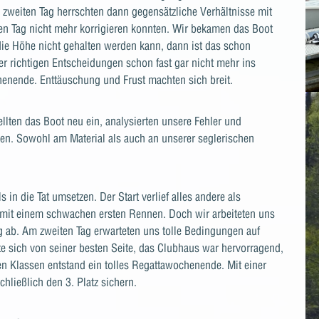
 zweiten Tag herrschten dann gegensätzliche Verhältnisse mit
sten Tag nicht mehr korrigieren konnten. Wir bekamen das Boot
die Höhe nicht gehalten werden kann, dann ist das schon
mer richtigen Entscheidungen schon fast gar nicht mehr ins
enende. Enttäuschung und Frust machten sich breit.
ellten das Boot neu ein, analysierten unsere Fehler und
gen. Sowohl am Material als auch an unserer seglerischen
n die Tat umsetzen. Der Start verlief alles andere als
 mit einem schwachen ersten Rennen. Doch wir arbeiteten uns
ag ab. Am zweiten Tag erwarteten uns tolle Bedingungen auf
e sich von seiner besten Seite, das Clubhaus war hervorragend,
n Klassen entstand ein tolles Regattawochenende. Mit einer
hließlich den 3. Platz sichern.