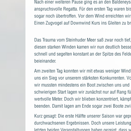
Nach einer weiteren Pause ging es an den Baldeneys
anspruchsvolle Regatta. Für den ersten Tag waren b
sogar noch übertroffen. Vor dem Wind erreichten wi
Einen Zugvogel auf Downwind Kurs ins Gleiten zu bri
Das Trauma vom Steinhuder Meer saß zwar noch tief
diesen starken Winden kamen wir nun deutlich besser
schnell und segelten konstant an der Spitze des Feld
beieinander.
Am zweiten Tag konnten wir mit etwas weniger Wind 
uns ein Sieg vor unserem stärksten Konkurrenten. Vo
wir mussten mindestens ein Boot zwischen uns und u
schwierigen Start lagen wir zunächst nur auf Rang f
wertvolle Meter. Doch wir blieben konzentriert, käm
beenden. Damit lagen am Ende sogar zwei Boote zwi
Kurz gesagt: Die erste Hälfte unserer Saison war g
durchwachsenen Ergebnissen. Doch unsere Leistungen
letzten beiden Veranstaltungen haben gezeigt, dass 