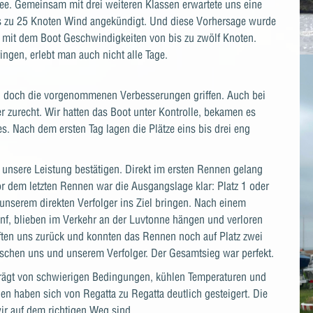
ee. Gemeinsam mit drei weiteren Klassen erwartete uns eine
is zu 25 Knoten Wind angekündigt. Und diese Vorhersage wurde
r mit dem Boot Geschwindigkeiten von bis zu zwölf Knoten.
ngen, erlebt man auch nicht alle Tage.
, doch die vorgenommenen Verbesserungen griffen. Auch bei
 zurecht. Wir hatten das Boot unter Kontrolle, bekamen es
es. Nach dem ersten Tag lagen die Plätze eins bis drei eng
unsere Leistung bestätigen. Direkt im ersten Rennen gelang
r dem letzten Rennen war die Ausgangslage klar: Platz 1 oder
nserem direkten Verfolger ins Ziel bringen. Nach einem
ünf, blieben im Verkehr an der Luvtonne hängen und verloren
pften uns zurück und konnten das Rennen noch auf Platz zwei
schen uns und unserem Verfolger. Der Gesamtsieg war perfekt.
eprägt von schwierigen Bedingungen, kühlen Temperaturen und
 haben sich von Regatta zu Regatta deutlich gesteigert. Die
wir auf dem richtigen Weg sind.